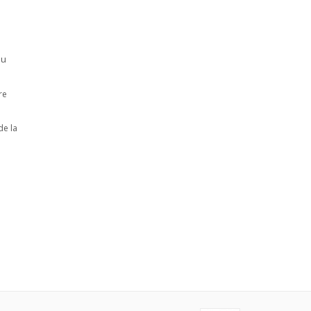
su
re
de la