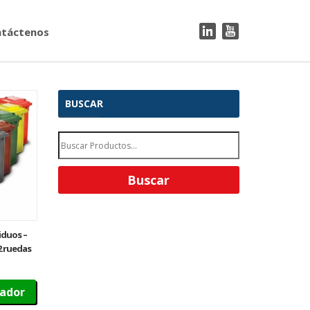
táctenos
BUSCAR
iduos –
 2 ruedas
zador