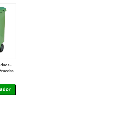
iduos –
 2 ruedas
zador