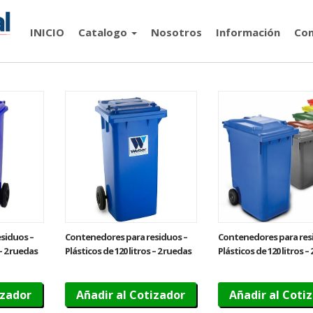
INICIO
Catalogo
Nosotros
Información
Con
siduos –
Contenedores para residuos –
Contenedores para res
 – 2 ruedas
Plásticos de 120 litros – 2 ruedas
Plásticos de 120 litros –
izador
Añadir al Cotizador
Añadir al Coti