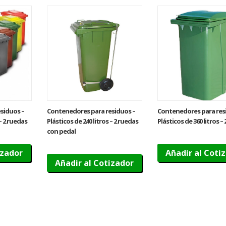
siduos –
Contenedores para residuos –
Contenedores para res
 – 2 ruedas
Plásticos de 240 litros – 2 ruedas
Plásticos de 360 litros –
con pedal
izador
Añadir al Coti
Añadir al Cotizador