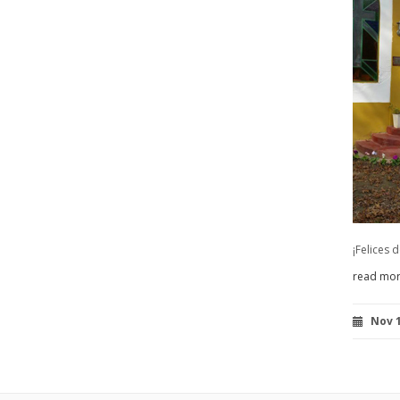
¡Felices 
read mo
Nov 1