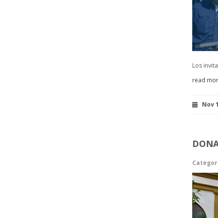
Los invit
read mo
Nov 1
DONA
Categor