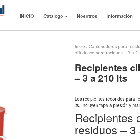
INICIO
Catalogo
Nosotros
Información
Inicio
/
Contenedores para resid
cilíndricos para residuos – 3 a 21
Recipientes ci
– 3 a 210 lts
Los recipientes redondos para re
lts. Incluyen tapa a presión y man
Recipientes c
residuos – 3 