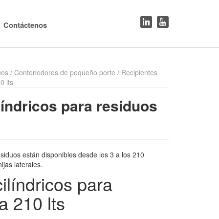
Contáctenos
uos
/
Contenedores de pequeño porte
/ Recipientes
0 lts
líndricos para residuos
siduos están disponibles desde los 3 a los 210
ijas laterales.
ilíndricos para
a 210 lts